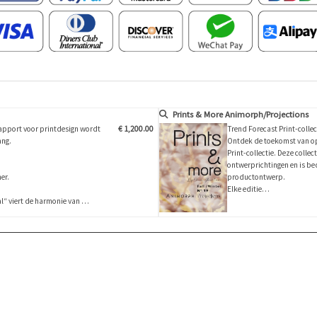
Prints & More Animorph/Projections
rapport voor printdesign wordt
€ 1,200.00
Trend Forecast Print-collec
ang.
Ontdek de toekomst van op
Print-collectie. Deze colle
ontwerprichtingen en is be
er.
productontwerp.
Elke editie…
al“ viert de harmonie van …