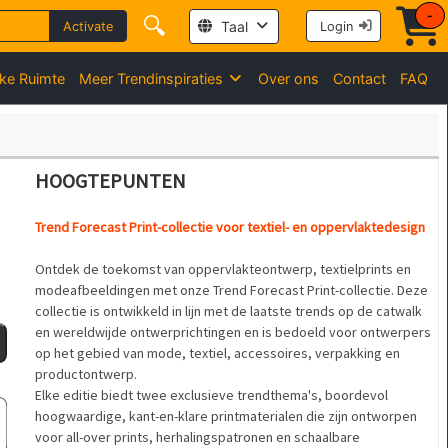
-
🔍
Taal
Activate
Login
jke Ruimte
Meer Trendinspiraties
Over ons
Contact
FAQ
HOOGTEPUNTEN
Trend Forecast Print-collectie voor textiel- en oppervlaktedesign
Ontdek de toekomst van oppervlakteontwerp, textielprints en
modeafbeeldingen met onze Trend Forecast Print-collectie. Deze
collectie is ontwikkeld in lijn met de laatste trends op de catwalk
en wereldwijde ontwerprichtingen en is bedoeld voor ontwerpers
op het gebied van mode, textiel, accessoires, verpakking en
productontwerp.
Elke editie biedt twee exclusieve trendthema's, boordevol
hoogwaardige, kant-en-klare printmaterialen die zijn ontworpen
voor all-over prints, herhalingspatronen en schaalbare