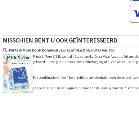
MISSCHIEN BENT U OOK GEÏNTERESSEERD
Prints & More Book Botanical / Escapism/La Dolce Vita/ Aquatic
Prints & More S/S Botanical / Escapism/La Dolce Vita/ Aquatic: Dit trend
geleverd als een gedrukt boek met online toegang of alleen als online toeg
Een combinatie van de 4 belangrijkste trendverhalen voor de lente en zom
Een poëtische fusie van aquarelbloemen en delicate symmetrie, “Botanic