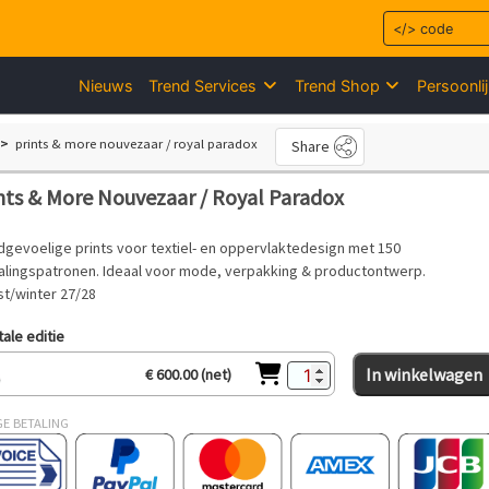
Nieuws
Trend Services
Trend Shop
Persoonli
prints & more nouvezaar / royal paradox
Share
nts & More Nouvezaar / Royal Paradox
dgevoelige prints voor textiel- en oppervlaktedesign met 150
alingspatronen. Ideaal voor mode, verpakking & productontwerp.
st/winter 27/28
tale editie
In winkelwagen
€ 600.00 (net)
GE BETALING