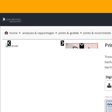
home
analyses & rapportages
prints & grafiek
prints & more trends
Pri
Tren
herh
Herf
Digi
VEILI