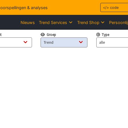
dvoorspellingen & analyses
Nieuws
Trend Services
Trend Shop
Persoonli
t
Groep
Type