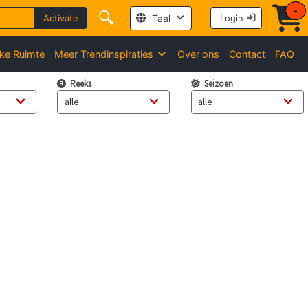
-
🔍
Taal
Activate
Login
jke Ruimte
Meer Trendinspiraties
Over ons
Contact
FAQ
Reeks
Seizoen