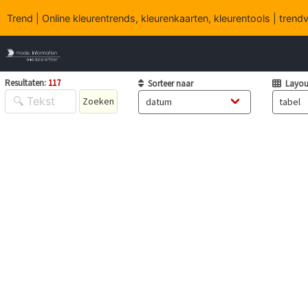
Trend | Online kleurentrends, kleurenkaarten, kleurentools | tren
Resultaten:
117
Sorteer naar
Layou
Zoeken