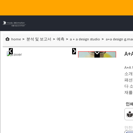
home
분석 및 보고서
예측
a + a design studio
a+a design g.man
A+A
A+
소개
패션
다 
재를
인
안전