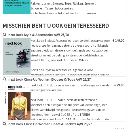
Pakken, Jurken, Blouses, Tops, Rokken, Broeken,
Schoenen, Tassen & Accessoires.
>> Inclusief toegang tot alle trendrapporten over
vrouwen: Styles & Accessoires, womenswear trend en
colour usage
MISSCHIEN BENT U OOK GEÏNTERESSEERD
>> Alle nieuwe edities van de komende 12 maanden
>> Inclusief toegang tot de laatst…
next look Style & Accessories A/W 27/28
Next Look Styles & Accessories is een eersteklas service voor
€ 149.00
het voorspellen van modetrends die een vooruitblikkende
analyse biedt van de wereldwijde trends voor catwalks en
streetstijlen uit de belangrijkste modehoofdsteden ter
wereld: Parijs, New York, Londen en Milaan.
Next Look Styles & Accessories is gemaakt voor
modeontwerpers, merken, inkopers en professionals in de
next look Close Up Women Blouses & Tops A/W 26/27
sector …
next look CLOSE UP serie - een gebruiksklare geavanceerde
€ 79.00
en diepgaande analyse.
next look CLOSE UP combineert de resultaten van
veeleisende en diepgaande analyses van de belangrijkste
shows wereldwijd met gedetailleerde weergaven van de
hoogtepunten - zowel CLOSE UP als TREND!
Het team van next look CLOSE UP zijn professionals uit de
next look Close Up Women Coats & Jackets A/W 26/27
creatieve industrie. Het team analyseert zorgvuldig elke