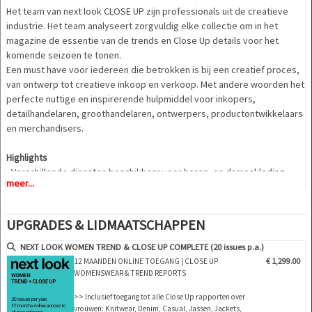
Het team van next look CLOSE UP zijn professionals uit de creatieve
industrie. Het team analyseert zorgvuldig elke collectie om in het
magazine de essentie van de trends en Close Up details voor het
komende seizoen te tonen.
Een must have voor iedereen die betrokken is bij een creatief proces,
van ontwerp tot creatieve inkoop en verkoop. Met andere woorden het
perfecte nuttige en inspirerende hulpmiddel voor inkopers,
detailhandelaren, groothandelaren, ontwerpers, productontwikkelaars
en merchandisers.
Highlights
- Verschillende diensten beschikbaar voor heren- en dameskleding
meer...
- Meer dan 400 geselecteerde foto's
- Meer dan 100 close-ups
- Verfijnde en diepgaande analyses van de belangrijkste modeshows
UPGRADES & LIDMAATSCHAPPEN
wereldwijd
- Gedetailleerde weergaven van de hoogtepunten
NEXT LOOK WOMEN TREND & CLOSE UP COMPLETE (20 issues p.a.)
- Gegroepeerd op thema's en trends
12 MAANDEN ONLINE TOEGANG | CLOSE UP
€ 1,299.00
- Snitten, stoffen, kleuren en meer
WOMENSWEAR & TREND REPORTS
>> Inclusief toegang tot alle Close Up rapporten over
vrouwen: Knitwear, Denim, Casual, Jassen, Jackets,