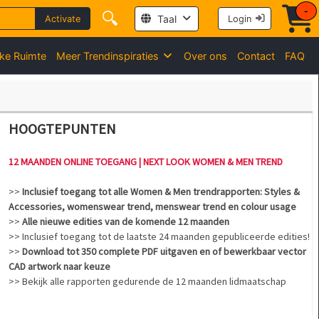
-
🔍
Taal
Activate
Login
jke Ruimte
Meer Trendinspiraties
Over ons
Contact
FAQ
HOOGTEPUNTEN
12 MAANDEN ONLINE TOEGANG | NEXT LOOK WOMEN & MEN TREND
>>
Inclusief toegang tot alle Women & Men trendrapporten: Styles &
Accessories, womenswear trend, menswear trend en colour usage
>>
Alle nieuwe edities van de komende 12 maanden
>> Inclusief toegang tot de laatste 24 maanden gepubliceerde edities!
>>
Download tot 350 complete PDF uitgaven en of bewerkbaar vector
CAD artwork naar keuze
>> Bekijk alle rapporten gedurende de 12 maanden lidmaatschap