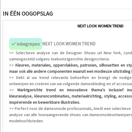
IN ÉÉN OOGOPSLAG
NEXT LOOK WOMEN TREND
inbegrepen
NEXT LOOK WOMEN TREND
>> Selectieve analyse van de Designer Shows uit New York, Londe
samengesteld volgens toekomstgerichte designcriteria.
>>
Kleuren, materialen, oppervlakken, patronen, silhouetten en st
maar ook alle andere componenten waaruit een modieuze uitstraling 
>> Dekt al uw trend relevante behoeften en brengt de nodige 
ontwerpen en creëren van uw volgende dameskleding en of accessoir
>>
Marktgerichte trend en innovatieve thema's inclusief ins
kleuranalyse, kleurencombinaties, materiaalrichting, styling, accesso
inspirerende en bewerkbare illustraties.
>> Perfect voor de damesmode professionals, biedt een selectieve
analyse van alle toonaangevende shows van damesmodeontwerpers u
modehoofdsteden.