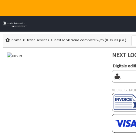
home
trend services
next look trend complete w/m (8 issues p.a.)
NEXT LOO
Digitale edit
VEILIGE BETAL