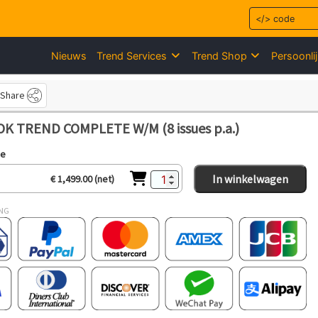
Nieuws
Trend Services
Trend Shop
Persoonli
Share
K TREND COMPLETE W/M (8 issues p.a.)
ie
In winkelwagen
€ 1,499.00 (net)
ING