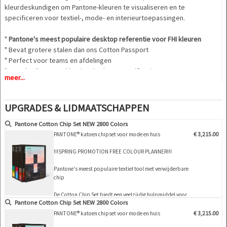
kleurdeskundigen om Pantone-kleuren te visualiseren en te
specificeren voor textiel-, mode- en interieurtoepassingen.
"
Pantone's meest populaire desktop referentie voor FHI kleuren
" Bevat grotere stalen dan ons Cotton Passport
" Perfect voor teams en afdelingen
" Te gebruiken voor kleurinspiratie en specificatie
meer...
UPGRADES & LIDMAATSCHAPPEN
Pantone Cotton Chip Set NEW 2800 Colors
PANTONE® katoen chipset voor mode en huis
€ 3,215.00
!!!SPRING PROMOTION FREE COLOUR PLANNER!!!
Pantone's meest populaire textiel tool met verwijderbare
chip
De Cotton Chip Set biedt een veelzijdig hulpmiddel voor
Pantone Cotton Chip Set NEW 2800 Colors
het selecteren, vergelijken en delen van alle Fashion,
Home + Interiors (FHI) kleuren van Pantone als
PANTONE® katoen chipset voor mode en huis
€ 3,215.00
verwijderbare swatches. Deze bibliotheek van