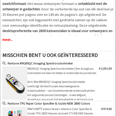
swatchformaat.
Het nieuw ontworpen formaat is
ontwikkeld met de
ontwerper in gedachten
. Door de verbeterde lay-out van elk deel kun je
35 kleuren per pagina zien en 140 als de pagina's zijn uitgebreid. De
miniwatches zijn ook bijgewerkt met gedrukte namen op de vakken
voor eenvoudige identificatie en retourplaatsing. Deze uitgebreide
desktopreferentie van 2800 katoenstalen is ideaal voor ontwerpers en
teams
die werken in textiel, soft goods en kleding. De
verwijderbare,
meer...
dubbel gelaagde stalen
maken het gemakkelijk om paletten samen te
stellen en te delen en kleurkeuze te communiceren.
MISSCHIEN BENT U OOK GEÏNTERESSEERD
Katoenen stalen meten 5 x 5 cm
en zijn
dubbel gelaagd en
ongeruggensteund voor een nauwkeurige kleurvisualisatie.
Pantone RM200QC Imaging Spectrocolorimeter
Verwijderbare stalen
zijn een referentie voor ontwerpers, teams en
RM200QC Imaging Spectrocolorimeter | Een draagbaar
€ 2,091.00
instrument om kleur te meten in materialen en producten
klanten
Gebruik met onze Nylon Brights en Polyester Swatches om dynamische
De X-Rite RM200QC Imaging Spectrocolorimeter
kleurverhalen te bouwen
overbrugt de kloof tussen kleurweergave en
materiaalkleur - van binnenkomende materiaalbatches
tot uitgaande productzendingen - in een elegant,
draagbaar apparaat dat gemakkelijk in de hand past.
Pantone TPG Paper Color Specifier & Guide NEW 2800 Colors
De RM200QC is ontworpen om stabiele
kleurvergelijkingen te maken voor materialen en
PANTONE® Fashion Home + Interiors Color Specifier &
€ 974.00
producten waar kleurcontrole belangrijk is. Hier zijn sl…
Guide TPG 2800 kleuren inclusief 175 NIEUWE kleuren