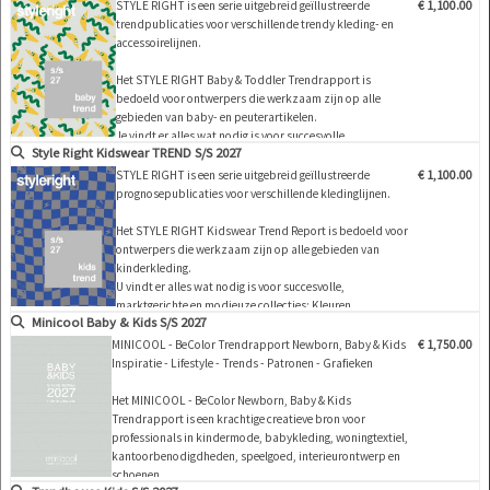
kledingstukken voor leeftijdsgroepen (shirts, T-shirts,
STYLE RIGHT is een serie uitgebreid geïllustreerde
€ 1,100.00
broeken, jassen en accessoires zoals sokken en
trendpublicaties voor verschillende trendy kleding- en
schoenen) en een groot aantal ontwerpen v…
accessoirelijnen.
Het STYLE RIGHT Baby & Toddler Trendrapport is
bedoeld voor ontwerpers die werkzaam zijn op alle
gebieden van baby- en peuterartikelen.
Je vindt er alles wat nodig is voor succesvolle,
Style Right Kidswear TREND S/S 2027
marktgerichte en modieuze collecties: Kleuren, specifieke
kledingstukken, belangrijke producten (shirts, T-shirts,
STYLE RIGHT is een serie uitgebreid geïllustreerde
€ 1,100.00
broeken, jassen en accessoires zoals sokken en
prognosepublicaties voor verschillende kledinglijnen.
schoenen) …
Het STYLE RIGHT Kidswear Trend Report is bedoeld voor
ontwerpers die werkzaam zijn op alle gebieden van
kinderkleding.
U vindt er alles wat nodig is voor succesvolle,
marktgerichte en modieuze collecties: Kleuren,
Minicool Baby & Kids S/S 2027
leeftijdsgebonden kleding (shirts, T-shirts, broeken,
jassen en accessoires zoals sokken en schoenen), maar
MINICOOL - BeColor Trendrapport Newborn, Baby & Kids
€ 1,750.00
ook Kids lifestyle-producten en interieurdesign en -
Inspiratie - Lifestyle - Trends - Patronen - Grafieken
produc…
Het MINICOOL - BeColor Newborn, Baby & Kids
Trendrapport is een krachtige creatieve bron voor
professionals in kindermode, babykleding, woningtextiel,
kantoorbenodigdheden, speelgoed, interieurontwerp en
schoenen.