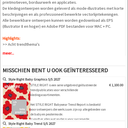
printmotieven, borduurwerk en applicaties.
De kledingontwerpen worden geleverd als mode-illustraties met korte
beschrijvingen en als professioneel bewerkte vectorlijntekeningen.
Alle bewerkbare ontwerpen kunnen worden gedownload als EPS
(Illustrator 8 en hoger) en Adobe PDF bestanden voor MAC + PC.
Highlights:
>> Acht trendthema's
>> marktgestuurde thema's voor het eenvoudig samenstellen van uw
meer...
eigen seizoensconcepten en ontwerpen
>> Inspirerende stemmige beelden met kleurvoorstellen
>> Grote verscheidenheid aan styling- en ontwerpideeën
MISSCHIEN BENT U OOK GEÏNTERESSEERD
>>
Groot keuze aantrekkelijke all-over printontwerpen en motieven
Style Right Baby Graphics S/S 2027
voor geplaatste prints
STYLE RIGHT is een serie uitgebreid geïllustreerde
€ 1,100.00
>> Accessoires ter completering van de modeseries
trendpublicaties voor verschillende
>> Samenvatting van alle stylingvoorstellen door professioneel
kledingassortimenten.
uitgewerkte lijntekeningen/vector graphics
Het STYLE RIGHT Babywear Trend Report is bedoeld
voor ontwerpers die werkzaam zijn op alle gebieden van
de baby en peutermode.
U vindt er alles wat nodig is voor succesvolle,
Style Right Baby Trend S/S 2027
marktgerichte en modieuze collecties: Kleuren, specifieke