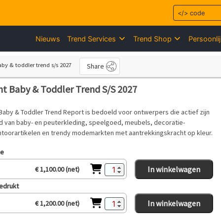
Nieuws
Trend Services
Trend Shop
Persoonli
baby & toddler trend s/s 2027
Share
ht Baby & Toddler Trend S/S 2027
Baby & Toddler Trend Report is bedoeld voor ontwerpers die actief zijn
d van baby- en peuterkleding, speelgoed, meubels, decoratie-
ntoorartikelen en trendy modemarkten met aantrekkingskracht op kleur.
ie
In winkelwagen
€ 1,100.00 (net)
gedrukt
In winkelwagen
€ 1,200.00 (net)