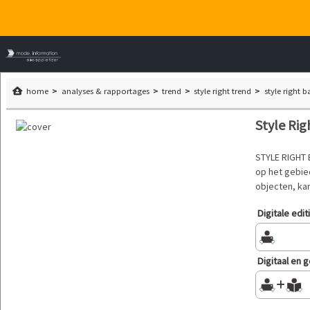
home
analyses & rapportages
trend
style right trend
style right 
Style Rig
STYLE RIGHT 
op het gebie
objecten, ka
Digitale edit
Digitaal en 