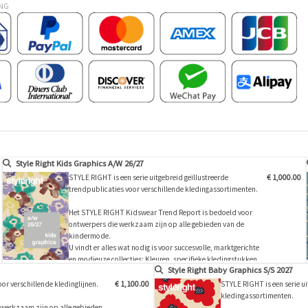
ING
Style Right Kids Graphics A/W 26/27
STYLE RIGHT is een serie uitgebreid geïllustreerde
€ 1,000.00
trendpublicaties voor verschillende kledingassortimenten.
Het STYLE RIGHT Kidswear Trend Report is bedoeld voor
ontwerpers die werkzaam zijn op alle gebieden van de
kindermode.
U vindt er alles wat nodig is voor succesvolle, marktgerichte
en modieuze collecties: Kleuren, specifieke kledingstukken
Style Right Baby Graphics S/S 2027
voor leeftijdsgroepen (shirts, T-shirts, broeken, jassen en
accessoires zoals sokken en schoenen) en een groot aantal
or verschillende kledinglijnen.
€ 1,100.00
STYLE RIGHT is een serie ui
ontwerpen voor prin…
kledingassortimenten.
 werkzaam zijn op alle gebieden