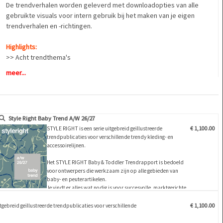
De trendverhalen worden geleverd met downloadopties van alle
gebruikte visuals voor intern gebruik bij het maken van je eigen
trendverhalen en -richtingen.
Highlights:
>> Acht trendthema's
>> marktgestuurde thema's voor het eenvoudig samenstellen van je
meer...
eigen seizoensconcepten en ontwerpkenmerken
>> Inspirerende stemmige beelden met kleurvoorstellen
>> Grote verscheidenheid aan styling- en ontwerpideeën
>> Trendrichtingen voor baby, peuter, producten en lifestyle
Style Right Baby Trend A/W 26/27
>> Afronding met accessoires om de modeseries compleet te maken
STYLE RIGHT is een serie uitgebreid geïllustreerde
€ 1,100.00
trendpublicaties voor verschillende trendy kleding- en
accessoirelijnen.
Het STYLE RIGHT Baby & Toddler Trendrapport is bedoeld
voor ontwerpers die werkzaam zijn op alle gebieden van
baby- en peuterartikelen.
Je vindt er alles wat nodig is voor succesvolle, marktgerichte
en modieuze collecties: Kleuren, specifieke kledingstukken,
belangrijke producten (shirts, T-shirts, broeken, jassen en
tgebreid geïllustreerde trendpublicaties voor verschillende
€ 1,100.00
accessoires zoals sokken en schoenen) …