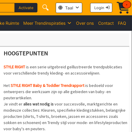
-
🔍
Taal
Activate
Login
jke Ruimte
Meer Trendinspiraties
Over ons
Contact
FAQ
HOOGTEPUNTEN
STYLE RIGHT
is een serie uitgebreid geïllustreerde trendpublicaties
voor verschillende trendy kleding- en accessoirelijnen.
Het
STYLE RIGHT Baby & Toddler Trendrapport
is bedoeld voor
ontwerpers die werkzaam zijn op alle gebieden van baby- en
peuterartikelen.
Je vindt er
alles wat nodig is
voor succesvolle, marktgerichte en
modieuze collecties: Kleuren, specifieke kledingstukken, belangrijke
producten (shirts, T-shirts, broeken, jassen en accessoires zoals
sokken en schoenen) en Trendy stijl voor mode- en lifestyleproducten
voor baby's en peuters.