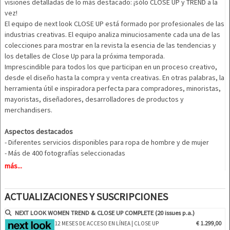
visiones detalladas de lo más destacado: ¡sólo CLOSE UP y TREND a la
vez!
El equipo de next look CLOSE UP está formado por profesionales de las
industrias creativas. El equipo analiza minuciosamente cada una de las
colecciones para mostrar en la revista la esencia de las tendencias y
los detalles de Close Up para la próxima temporada.
Imprescindible para todos los que participan en un proceso creativo,
desde el diseño hasta la compra y venta creativas. En otras palabras, la
herramienta útil e inspiradora perfecta para compradores, minoristas,
mayoristas, diseñadores, desarrolladores de productos y
merchandisers.
Aspectos destacados
- Diferentes servicios disponibles para ropa de hombre y de mujer
- Más de 400 fotografías seleccionadas
- Más de 100 primeros planos
más...
- Análisis sofisticados y en profundidad de los desfiles de moda más
importantes del mundo
ACTUALIZACIONES Y SUSCRIPCIONES
- Vistas detalladas de lo más destacado
- Agrupados por temas y tendencias
NEXT LOOK WOMEN TREND & CLOSE UP COMPLETE (20 issues p.a.)
- Cortes, tejidos, colores y mucho más
12 MESES DE ACCESO EN LÍNEA | CLOSE UP
€ 1.299,00