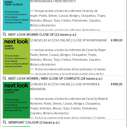
WOMENSWEAR & TREND REPORTS
>> Incluye acceso a todos los informes Close Up de
mujer: Punto, Denim, Casual, Abrigos, Chaquetas, Trajes,
Vestidos, Blusas, Tops, Faldas, Pantalones, Zapatos,
Bolsos y Accesorios
>> Incluye acceso a todos los informes de tendencias
NEXT LOOK WOMEN CLOSE UP (12 issues p.a.)
para mujer: Estilos & Accesorios, ropa de mujer y uso del
color
12 MESES DE ACCESO ONLINE | CLOSE UP WOMENSWEAR
€ 699,00
>> Todas las nuevas ediciones de los próximos 12 meses
>> Incluye acceso a las edicion…
>> Incluye acceso a todos los informes de Close Up Mujer:
Punto, Denim, Casual, Abrigos, Chaquetas, Trajes,
Vestidos, Blusas, Tops, Faldas, Pantalones, Zapatos,
Bolsos y Accesorios
>> Todas las nuevas ediciones de los próximos 12 meses
>> ¡Incluido el acceso a las ediciones publicadas de los
NEXT LOOK WOMEN / MEN CLOSE UP COMPLETE (24 issues p.a.)
últimos 24 meses!
>> Descargue hasta 15 ediciones completas en PDF de su
12 MESES DE ACCESO ONLINE | CLOSE UP WOMEN &
€ 899,00
elección
MENSWEAR
>> Ver todos los reportajes…
>> Incluye acceso a todos los informes de Close Up Mujer &
Hombres: Punto, Denim, Casual, Abrigos, Chaquetas,
Trajes, Vestidos, Blusas, Tops, Faldas, Pantalones,
Zapatos, Bolsos y Accesorios
>> Todas las nuevas ediciones de los próximos 12 meses
VIEWPOINT COLOUR (2 issues p.a.)
>> ¡Incluido el acceso a las ediciones publicadas de los