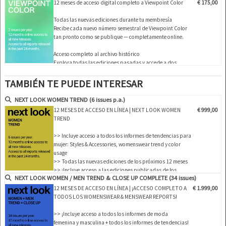
últimos 24 meses!
12 meses de acceso digital completo a Viewpoint Color
€ 175,00
>> Descargue hasta 25 ediciones completas en PDF de su
elección
Todas las nuevas ediciones durante tu membresía
…
Recibe cada nuevo número semestral de Viewpoint Color
tan pronto como se publique — completamente online.
Acceso completo al archivo histórico
Explora todas las ediciones pasadas y accede a dos
década…
TAMBIÉN TE PUEDE INTERESAR
NEXT LOOK WOMEN TREND (6 issues p.a.)
12 MESES DE ACCESO EN LÍNEA | NEXT LOOK WOMEN
€ 999,00
TREND
>> Incluye acceso a todos los informes de tendencias para
mujer: Styles & Accessories, womenswear trend y color
usage
>> Todas las nuevas ediciones de los próximos 12 meses
>> ¡Incluye acceso a las ediciones publicadas de los
NEXT LOOK WOMEN / MEN TREND & CLOSE UP COMPLETE (34 issues)
últimos 24 meses!
>> Descargue hasta 200 ediciones completas en PDF y o
12 MESES DE ACCESO EN LÍNEA | ¡ACCESO COMPLETO A
€ 1.999,00
material gráfico CAD vectorial editable de su elección
TODOS LOS WOMENSWEAR & MENSWEAR REPORTS!
>> Ver todos los informes durante los 12 …
>> ¡Incluye acceso a todos los informes de moda
femenina y masculina + todos los informes de tendencias!