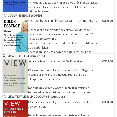
>> Todas las nuevas ediciones de los próximos 12 meses
>> ¡Incluye el acceso a las ediciones publicadas de los
últimos 24 meses!
COLOR ESSENCE WOMEN
>> Descargue hasta 400 ediciones completas en PDF y/o
material gráfico CAD vectorial editable de su elección
ACCESO FÍSICO + EN LÍNEA A LA COLOR ESSENCE MUJERES
€ 390,00
>> Ver todos …
» las tendencias y estados de ánimo clave del color
» 2 cartas de colores físicas incluidas junto con los 12
meses de acceso online
» acceso previo en formato online antes de la publicación
de la carta física
» acceso online a 2 temporadas anteriores incluidas
VIEW TEXTILE (4 issues p.a.)
» descargue hasta 5 versiones en PDF o los valores QTX,
LAB y RGB de los colores
Lo que incluye tu membresía VIEW Magazine
€ 255,00
12 meses de acceso digital completo a VIEW Magazine
Accede durante un año a nuestra plataforma de
inteligencia de tendencias.
Todas las nuevas ediciones durante tu membresía
Recibe cada número trimestral tan pronto como se
VIEW TEXTILE & VP COLOUR (6 issues p.a.)
publique — disponible online.…
12 meses de acceso digital completo a View Textile &
€ 390,00
Viewpoint Color
Todas las nuevas ediciones durante tu membresía