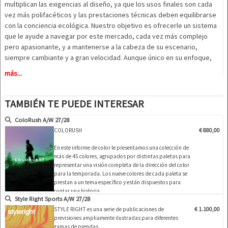
multiplican las exigencias al diseño, ya que los usos finales son cada
vez más polifacéticos y las prestaciones técnicas deben equilibrarse
con la conciencia ecológica. Nuestro objetivo es ofrecerle un sistema
que le ayude a navegar por este mercado, cada vez más complejo
pero apasionante, y a mantenerse a la cabeza de su escenario,
siempre cambiante y a gran velocidad. Aunque único en su enfoque,
nuestro libro de casual y athleisure sigue siendo una herramienta
más...
pragmática fácil de usar y construida en fases lógicas de desarrollo de
productos y merchandising para ofrecer una visión clara y completa de
lo que es importante para la próxima temporada.
TAMBIÉN TE PUEDE INTERESAR
______________________________________________________________
ColoRush A/W 27/28
COLORUSH
€ 880,00
1. Panorama general:
el porqué Aquí es donde proporcionamos el
trasfondo y el zeitgeist de nuestras tendencias. Estas páginas
En este informe de color le presentamos una colección de
describen los factores clave del estilo de vida que están empezando a
más de 45 colores, agrupados por distintas paletas para
aparecer ahora y que tendrán un impacto en el mercado del casual y el
representar una visión completa de la dirección del color
para la temporada. Los nueve colores de cada paleta se
athleisure dentro de 18 meses.
prestan a un tema específico y están dispuestos para
contar una historia.
2.
2
. Preparando el escenario:
proporcionamos el trasfondo de cada
Style Right Sports A/W 27/28
historia desde el punto de vista del usuario final: a quién va dirigido,
Tras la presentación de cada tema, ofrecemos dos
STYLE RIGHT es una serie de publicaciones de
€ 1.100,00
qué le gusta y por qué lo comprará.
desplegables con sugerencias de combinaciones,
previsiones ampliamente ilustradas para diferentes
acompañadas de fotos e ilustraciones que ilustran el
gamas de prendas.