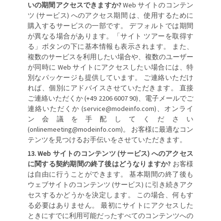
いの期間アクセスできますか?
Web サイトのコンテン
ツ (サービス) へのアクセス期間 は、使用するために
購入するサービスの一部です。 デフォルトでは期間
が異なる場合があります。「サイト ツアーを取得す
る」ボタンの下に基本情報も表示されます。 また、
複数のサービスを利用したい場合や、複数のユーザー
が同時に Web サイトにアクセスしたい場合には、特
別なパッケージも提供しています。 ご連絡いただけ
れば、個別にアドバイスさせていただきます。 直接
ご連絡いただくか (+49 2206 6007 90)、電子メールでご
連絡いただくか (service@modeinfo.com)、オンライ
ン会議を手配してください
(onlinemeeting@modeinfo.com)。 お客様に最適なコン
テンツを見つけるお手伝いをさせていただきます。
Web サイトのコンテンツ (サービス) へのアクセス
に関する契約期間の終了後はどうなりますか?
お客様
は自由に行うことができます。 基本期間の終了後も
ウェブサイトのコンテンツ (サービス) に引き続きアク
セスするかどうかを決定します。 この場合、何もす
る必要はありません。 最初にサイトにアクセスした
ときにすでに利用可能だったすべてのコンテンツへの