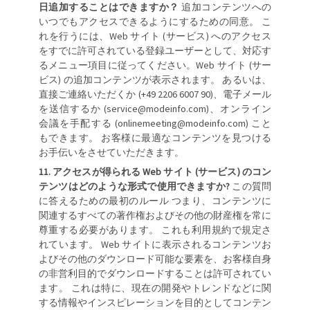
日追加することはできますか？
追加コンテンツへの
いつでもアクセスできるようにするための同意。 こ
れを行うには、Web サイト (サービス) へのアクセス
をすでに許可されている登録ユーザーとして、対応す
るメニュー項目に従ってください。Web サイト (サー
ビス) の追加コンテンツが表示されます。 あるいは、
直接ご連絡いただくか (+49 2206 6007 90)、電子メール
を送信するか (service@modeinfo.com)、オンライン
会議を手配する (onlinemeeting@modeinfo.com) こと
もできます。 お客様に最適なコンテンツを見つける
お手伝いをさせていただきます。
アクセスが得られる Web サイト (サービス) のコン
テンツはどのような形式で使用できますか?
この質問
に答えるための最初のルール つまり、コンテンツに
関連するすべての著作権およびその他の財産権を常に
尊重する必要があります。 これも利用規約で規定さ
れています。 Web サイトに表示されるコンテンツお
よびその他のダウンロード可能な要素を、お客様自身
の非営利目的でダウンロードすることは許可されてい
ます。 これは特に、現在の開発やトレンドなどに関
する情報やインスピレーションを目的としてコンテン