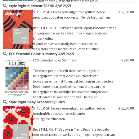
Je vindt er alles wat nodig is voor succesvolle,
Style Right Kidswear TREND A/W 26/27
marktgerichte en modieuze collecties: Kleuren, specifieke
kledingstukken, belangrijke producten (shirts, T-shirts,
STYLE RIGHT is een serie uitgebreid geïllustreerde
€ 1,100.00
broeken, jassen en accessoires zoals sokken en
prognosepublicaties voor verschillende kledinglijnen.
schoenen) …
Het STYLE RIGHT Kidswear Trend Report is bedoeld voor
ontwerpers die werkzaam zijn op alle gebieden van
kinderkleding.
U vindt er alles wat nodig is voor succesvolle,
marktgerichte en modieuze collecties: Kleuren,
ECS Essential Color Summary A/W 26/27
leeftijdsgebonden kleding (shirts, T-shirts, broeken,
jassen en accessoires zoals sokken en schoenen), maar
ECS Essential Color Summary
€ 270.00
ook Kids lifestyle-producten en interieurdesign en -
produc…
Twee keer per jaar biedt deze trendanalyse de
belangrijkste informatie over kleurtrends van
toonaangevende instituten, vakbeurzen en trendsetters.
Deze kleurenkaart geeft een samenvatting van alle
belangrijke en invloedrijke kleurvoorspellingen voor
herfst/winter seizoen voor dames-, heren- en
Style Right Baby Graphics S/S 2027
kinderkleding, sportkleding, lingerie en interieur.
Tijdens het onderzoek werd rekening gehouden met de
STYLE RIGHT is een serie uitgebreid geïllustreerde
€ 1,100.00
kleurvoorspellingen van mode-instituten, toonaangevende
trendpublicaties voor verschillende
i…
kledingassortimenten.
Het STYLE RIGHT Babywear Trend Report is bedoeld
voor ontwerpers die werkzaam zijn op alle gebieden van