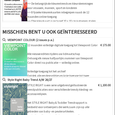
>> De belangrijkste kleurentrends en kleurstemmingen
- Fysiek en digitaal gecombineerd
voor vrouwen, mannen, sport en kinderen
- 28 zorgvuldig geselecteerde en exclusief gecreëerde kleuren
>> 8 fysieke kleurenkaarten inbegrepen naast de 12
- Op het scherm en originele kleurstalen onder elk moodboard
maanden online toegang
>> Elke kleurkaart is inclusief 10 x 10 cm katoenen stalen
- elke kleur wordt geleverd met een origineel, groter katoenen staal
voor het nauwkeurig bekijken van de kleuren
van 10 x 10 cm
>> Preview toegang als online formaat voordat de fysieke
MISSCHIEN BENT U OOK GEÏNTERESSEERD
- Voorstellen voor kleurencombinaties
kaart wordt gepubliceerd
- Online toegang "24/7" toegang waar ook ter wereld.
>> Online toegang tot 2 voorgaande …
VIEWPOINT COLOUR (2 issues p.a.)
- QTX, LAB en RGB waarden inbegrepen en beschikbaar om te
12 maanden volledige digitale toegang tot Viewpoint Color
€ 175.00
downloaden voor elke kleur.
- Beschikbaar voor vrouwen, mannen, sport, kinderen en interieur
Alle nieuwe edities tijdens uw lidmaatschap
Ontvang elk nieuw halfjaarlijks nummer van Viewpoint
Color direct na publicatie — volledig online.
Volledige toegang tot het archief
Ontdek alle eerdere edities en krijg toegang tot twee
Style Right Baby Trend A/W 26/27
decennia aan …
STYLE RIGHT is een serie uitgebreid geïllustreerde
€ 1,100.00
trendpublicaties voor verschillende trendy kleding- en
accessoirelijnen.
Het STYLE RIGHT Baby & Toddler Trendrapport is
bedoeld voor ontwerpers die werkzaam zijn op alle
gebieden van baby- en peuterartikelen.