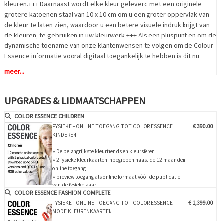
kleuren.+++ Daarnaast wordt elke kleur geleverd met een originele
grotere katoenen staal van 10 x 10 cm om u een groter oppervlak van
de kleur te laten zien, waardoor u een betere visuele indruk krijgt van
de kleuren, te gebruiken in uw kleurwerk.+++ Als een pluspunt en om de
dynamische toename van onze klantenwensen te volgen om de Colour
Essence informatie vooral digitaal toegankelijk te hebben is dit nu
gecombineerd met een online toegang tot www.color-essence.com.
meer...
+++ De ONLINE TOEGANG creëert enorme nieuwe mogelijkheden voor
de gebruikers van de Colour Essence prognose. U profiteert van de
"24/7" toegang op elke plaats in de wereld.+++ Heb toegang tot een
UPGRADES & LIDMAATSCHAPPEN
extra functie die u voorziet van de individuele digitale waarden van de
COLOR ESSENCE CHILDREN
kleurstoffen exclusief gemaakt voor Color Essence.+++ Op ons
FYSIEKE + ONLINE TOEGANG TOT COLOR ESSENCE
€ 390.00
platform kunt u de QTX, LAB en RGB waarden downloaden van alle
KINDEREN
kleuren gemaakt voor Color Essence!
» De belangrijkste kleurtrends en kleursferen
Selecteer een van onze verschillende aanbiedingen van de Women,
» 2 fysieke kleurkaarten inbegrepen naast de 12 maanden
online toegang
Men, Children, Sports of Interior kleurenvoorspelling of complete
» preview toegang als online formaat vóór de publicatie
aanbiedingen en geniet van onmiddellijke toegang tot onze digitale
van de fysieke kaart
kaarten, terwijl de fysieke versie onmiddellijk naar u wordt verzonden.
COLOR ESSENCE FASHION COMPLETE
» online toegang tot 2 vorige seizoenen inbegrepen
» download tot 5 PDF versies en of QTX, LAB en RGB
FYSIEKE + ONLINE TOEGANG TOT COLOR ESSENCE
€ 1,399.00
Highlights:
waarden van de kleuren
MODE KLEURENKAARTEN