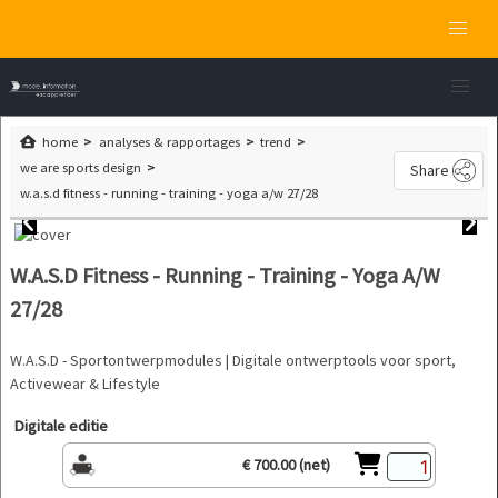
home
analyses & rapportages
trend
we are sports design
Share
w.a.s.d fitness - running - training - yoga a/w 27/28
W.A.S.D Fitness - Running - Training - Yoga A/W
27/28
W.A.S.D - Sportontwerpmodules | Digitale ontwerptools voor sport,
Activewear & Lifestyle
Digitale editie
€ 700.00 (net)