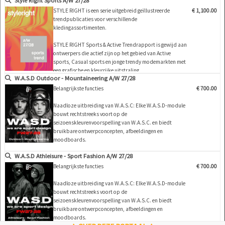
Style Right Sports A/W 27/28
traditionele categorieën zoals sport-, vrijetijds-,
carrière-, formele, dag- en avondkleding vallen allemaal
STYLE RIGHT is een serie uitgebreid geïllustreerde
€ 1,100.00
W.A.S.C. kleurvoorspelling
weg. Maar naarmate d…
trendpublicaties voor verschillende
kledingassortimenten.
Trendgestuurde ontwerpinspiratie
STYLE RIGHT Sports & Active Trendrapport is gewijd aan
ontwerpers die actief zijn op het gebied van Active
Sportmodetrends
sports, Casual sports en jonge trendy modemarkten met
een grafische en kleurrijke uitstraling.
Ontwerpsjablonen voor sportkleding
W.A.S.D Outdoor - Mountaineering A/W 27/28
U vindt er alles wat nodig is voor succesvolle,
marktgerichte en modieuze collecties: Kleuren, specifieke
Belangrijkste functies
€ 700.00
kledingstukken voor leeftijdsgroepen (shirts, T-shirts,…
Ontwerpconcepten voor hardlopen en training
Naadloze uitbreiding van W.A.S.C: Elke W.A.S.D-module
bouwt rechtstreeks voort op de
Outdoor- en bergsportdesign
seizoenskleurenvoorspelling van W.A.S.C. en biedt
bruikbare ontwerpconcepten, afbeeldingen en
Athleisure ontwerpinspiratie
moodboards.
W.A.S.D Athleisure - Sport Fashion A/W 27/28
Gerichte marktfocus:
Hardlopen & Training / Fitness & Yoga: Functionele,
Belangrijkste functies
€ 700.00
prestatiegerichte inspirati…
Naadloze uitbreiding van W.A.S.C: Elke W.A.S.D-module
bouwt rechtstreeks voort op de
seizoenskleurenvoorspelling van W.A.S.C. en biedt
bruikbare ontwerpconcepten, afbeeldingen en
moodboards.