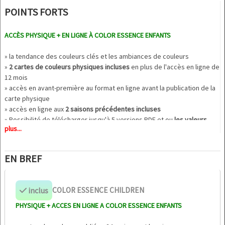
POINTS FORTS
ACCÈS PHYSIQUE + EN LIGNE À COLOR ESSENCE ENFANTS
» la tendance des couleurs clés et les ambiances de couleurs
»
2 cartes de couleurs physiques incluses
en plus de l'accès en ligne de
12 mois
» accès en avant-première au format en ligne avant la publication de la
carte physique
» accès en ligne aux
2 saisons précédentes incluses
» Possibilité de télécharger jusqu'à 5 versions PDF et ou
les valeurs
plus...
QTX, LAB et RGB des couleurs
EN BREF
inclus
COLOR ESSENCE CHILDREN
PHYSIQUE + ACCES EN LIGNE A COLOR ESSENCE ENFANTS