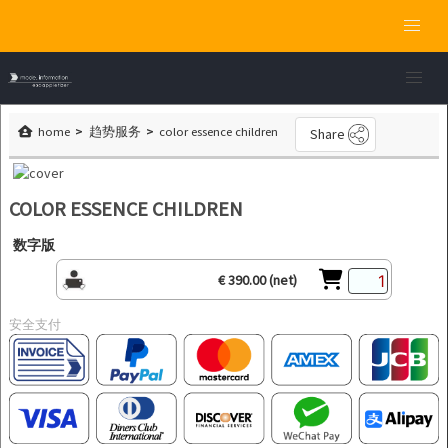
home
趋势服务
color essence children
Share
COLOR ESSENCE CHILDREN
数字版
€ 390.00 (net)
安全支付