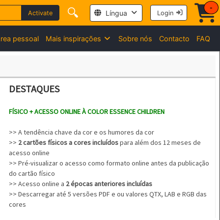
-
🔍
Língua
Activate
Login
rea pessoal
Mais inspirações
Sobre nós
Contacto
FAQ
DESTAQUES
FÍSICO + ACESSO ONLINE À COLOR ESSENCE CHILDREN
>> A tendência chave da cor e os humores da cor
>>
2 cartões físicos a cores incluídos
para além dos 12 meses de
acesso online
>> Pré-visualizar o acesso como formato online antes da publicação
do cartão físico
>> Acesso online a
2 épocas anteriores incluídas
>> Descarregar até 5 versões PDF e ou valores QTX, LAB e RGB das
cores