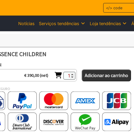
Notícias
Serviços tendências
Loja tendências
Á
SSENCE CHILDREN
l
Adicionar ao carrinho
€ 390,00 (net)
EGURO