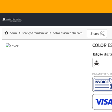
home
serviços tendências
color essence children
Share
COLOR E
Edição digita
PAGAMENTO S