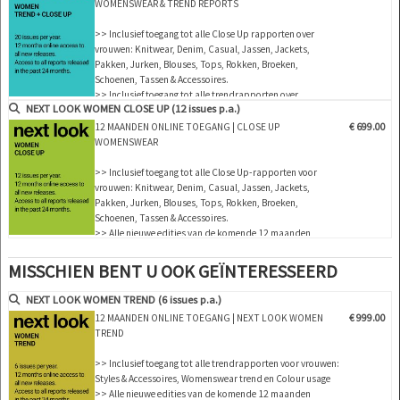
WOMENSWEAR & TREND REPORTS
NLCWMD |
S/S 2025
>> Inclusief toegang tot alle Close Up rapporten over
vrouwen: Knitwear, Denim, Casual, Jassen, Jackets,
Pakken, Jurken, Blouses, Tops, Rokken, Broeken,
Schoenen, Tassen & Accessoires.
>> Inclusief toegang tot alle trendrapporten over
NEXT LOOK WOMEN CLOSE UP (12 issues p.a.)
vrouwen: Styles & Accessoires, womenswear trend en
colour usage
12 MAANDEN ONLINE TOEGANG | CLOSE UP
€ 699.00
>> Alle nieuwe edities van de komende 12 maanden
WOMENSWEAR
>> Inclusief toegang tot de laatst…
>> Inclusief toegang tot alle Close Up-rapporten voor
vrouwen: Knitwear, Denim, Casual, Jassen, Jackets,
Pakken, Jurken, Blouses, Tops, Rokken, Broeken,
Schoenen, Tassen & Accessoires.
>> Alle nieuwe edities van de komende 12 maanden
>> Inclusief toegang tot de laatste 24 maanden verschenen
edities!
MISSCHIEN BENT U OOK GEÏNTERESSEERD
>> Download tot 15 volledige PDF nummers naar keuze
>> Bekijk alle verslagen van de 12 maanden li…
NEXT LOOK WOMEN TREND (6 issues p.a.)
12 MAANDEN ONLINE TOEGANG | NEXT LOOK WOMEN
€ 999.00
TREND
>> Inclusief toegang tot alle trendrapporten voor vrouwen:
Styles & Accessoires, Womenswear trend en Colour usage
>> Alle nieuwe edities van de komende 12 maanden