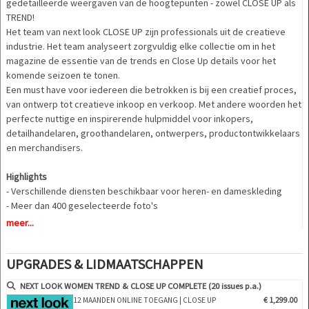
gedetailleerde weergaven van de hoogtepunten - zowel CLOSE UP als
TREND!
Het team van next look CLOSE UP zijn professionals uit de creatieve
industrie. Het team analyseert zorgvuldig elke collectie om in het
magazine de essentie van de trends en Close Up details voor het
komende seizoen te tonen.
Een must have voor iedereen die betrokken is bij een creatief proces,
van ontwerp tot creatieve inkoop en verkoop. Met andere woorden het
perfecte nuttige en inspirerende hulpmiddel voor inkopers,
detailhandelaren, groothandelaren, ontwerpers, productontwikkelaars
en merchandisers.
Highlights
- Verschillende diensten beschikbaar voor heren- en dameskleding
- Meer dan 400 geselecteerde foto's
- Meer dan 100 close-ups
meer...
- Verfijnde en diepgaande analyses van de belangrijkste modeshows
wereldwijd
UPGRADES & LIDMAATSCHAPPEN
- Gedetailleerde weergaven van de hoogtepunten
- Gegroepeerd op thema's en trends
NEXT LOOK WOMEN TREND & CLOSE UP COMPLETE (20 issues p.a.)
- Snitten, stoffen, kleuren en meer
12 MAANDEN ONLINE TOEGANG | CLOSE UP
€ 1,299.00