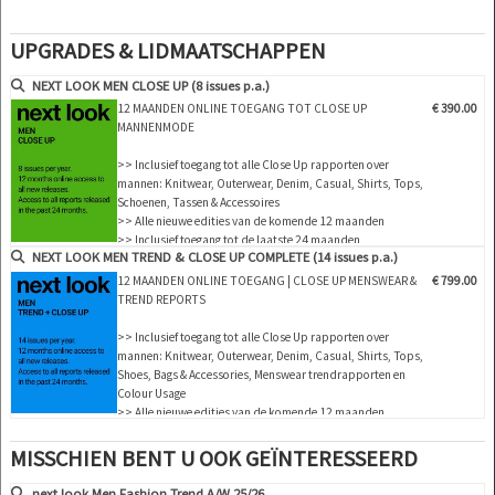
Een must-have voor iedereen die betrokken is bij een creatief proces,
UPGRADES & LIDMAATSCHAPPEN
van ontwerp tot creatieve in- en verkoop. Met andere woorden, het
perfecte nuttige en inspirerende hulpmiddel voor inkopers,
NEXT LOOK MEN CLOSE UP (8 issues p.a.)
detailhandelaren, groothandelaren, ontwerpers, productontwikkelaars
12 MAANDEN ONLINE TOEGANG TOT CLOSE UP
€ 390.00
en merchandisers.
MANNENMODE
>> Inclusief toegang tot alle Close Up rapporten over
mannen: Knitwear, Outerwear, Denim, Casual, Shirts, Tops,
Highlights
Schoenen, Tassen & Accessoires
>> Alle nieuwe edities van de komende 12 maanden
- Verschillende diensten beschikbaar voor heren-, dames- en
>> Inclusief toegang tot de laatste 24 maanden
kindermode:
NEXT LOOK MEN TREND & CLOSE UP COMPLETE (14 issues p.a.)
gepubliceerde edities!
>> Download tot 10 volledige PDF nummers naar keuze
12 MAANDEN ONLINE TOEGANG | CLOSE UP MENSWEAR &
€ 799.00
>> Bekijk alle verslagen van de 12 maanden lidmaatschap
TREND REPORTS
- Meer dan 500 geselecteerde foto's
>> Inclusief toegang tot alle Close Up rapporten over
- Meer dan 100 close-ups
mannen: Knitwear, Outerwear, Denim, Casual, Shirts, Tops,
Shoes, Bags & Accessories, Menswear trendrapporten en
Colour Usage
- Verfijnde en diepgaande analyse van de belangrijkste modeshows
>> Alle nieuwe edities van de komende 12 maanden
wereldwijd
>> Inclusief toegang tot de laatste 24 maanden
gepubliceerde edities!
MISSCHIEN BENT U OOK GEÏNTERESSEERD
- Gedetailleerd inzicht in de hoogtepunten
>> Download tot 150 complete PDF uitgaven en of
bewerkbaar vector CAD artwork naar keuze
next look Men Fashion Trend A/W 25/26