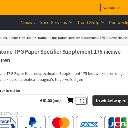
Nieuws
Trend Services
Trend Shop
Persoonli
hion, home + interior
pantone tpg paper specifier supplement 175 nieuwe kleure
tone TPG Paper Specifier Supplement 175 nieuwe
uren
one TPG Paper Kleurenspecificatie Supplement 175 Nieuwe kleuren om je
one kleurenspecificatiepagina's te vervolledigen
ukte editie
In winkelwagen
€ 91.00 (net)
GE BETALING