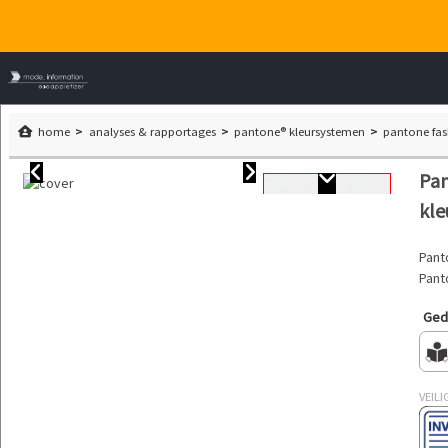
home
analyses & rapportages
pantone® kleursystemen
pantone fas
Pan
kle
Pant
Pant
Gedr
VEILI