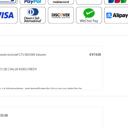
uren inclusief 175 NIEUWE kleuren
€ 974.00
/28 ( VALUE €590) FREE!!!
 zachte goederen, met geperforeerde chips om uw selecties te
 55.00