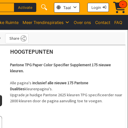
-
🔍
Taal
Activate
Login
jke Ruimte
Meer Trendinspiraties
Over ons
Contact
FAQ
n
Share
HOOGTEPUNTEN
Pantone TPG Paper Color Specifier Supplement 175 nieuwe
kleuren.
Alle pagina's
inclusief alle nieuwe 175 Pantone
Dualities
kleurenpagina's.
Upgrade je huidige Pantone 2625 kleuren TPG specificeerder naar
2800 kleuren door de pagina aanvulling toe te voegen.