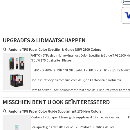
UPGRADES & LIDMAATSCHAPPEN
Pantone TPG Paper Color Specifier & Guide NEW 2800 Colors
PANTONE® Fashion Home + Interiors Color Specifier & Guide TPG 2800 kle
NIEUW 175 Dualiteiten Kleuren
!!!SPRING PROMOTION COLOR USAGE TREND DIRECTIONS S/S 27 & F/W 27
Doe inspiratie op en communiceer kleur, op kantoor en daarbuiten
Deze handige bundel combineert draagbare kleurinspiratie voor harde en
delen. Deze set bevat de Fashion, Ho…
MISSCHIEN BENT U OOK GEÏNTERESSEERD
Pantone TPG Paper Color Guide Supplement 175 New Colors
Pantone TPG papier kleurengids supplement 175 nieuwe kleuren.
€
Een aparte gids met alle nieuwe 175 Pantone Dualities kleuren.