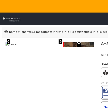
home
analyses & rapportages
trend
a + a design studio
a+a desi
A+A
A+A 
Gedr
VEILI