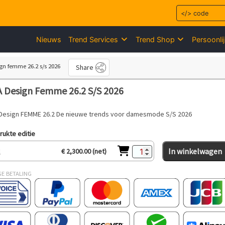
Nieuws
Trend Services
Trend Shop
Persoonli
gn femme 26.2 s/s 2026
Share
 Design Femme 26.2 S/S 2026
Design FEMME 26.2 De nieuwe trends voor damesmode S/S 2026
ukte editie
In winkelwagen
€ 2,300.00 (net)
GE BETALING