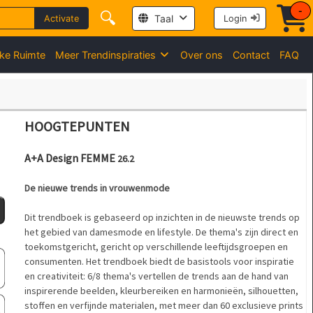
-
🔍
Taal
Activate
Login
jke Ruimte
Meer Trendinspiraties
Over ons
Contact
FAQ
HOOGTEPUNTEN
A+A Design FEMME
26.2
De nieuwe trends in vrouwenmode
Dit trendboek is gebaseerd op inzichten in de nieuwste trends op
het gebied van damesmode en lifestyle. De thema's zijn direct en
toekomstgericht, gericht op verschillende leeftijdsgroepen en
consumenten. Het trendboek biedt de basistools voor inspiratie
en creativiteit: 6/8 thema's vertellen de trends aan de hand van
inspirerende beelden, kleurbereiken en harmonieën, silhouetten,
stoffen en verfijnde materialen, met meer dan 60 exclusieve prints